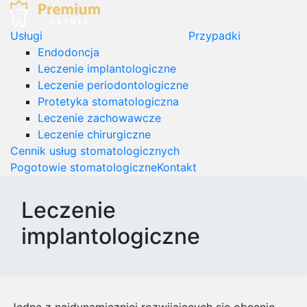
Premium Clinic
Stomatolog Pruszcz Gdański
Usługi
Przypadki
Endodoncja
Leczenie implantologiczne
Leczenie periodontologiczne
Protetyka stomatologiczna
Leczenie zachowawcze
Leczenie chirurgiczne
Cennik usług stomatologicznych
Pogotowie stomatologiczne
Kontakt
Leczenie
implantologiczne