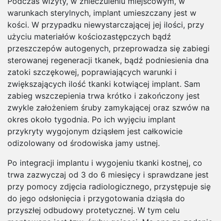
Podczas wizyty, w znieczuleniu miejscowym, w
warunkach sterylnych, implant umieszczany jest w
kości. W przypadku niewystarczającej jej ilości, przy
użyciu materiałów kościozastępczych bądź
przeszczepów autogenych, przeprowadza się zabiegi
sterowanej regeneracji tkanek, bądź podniesienia dna
zatoki szczękowej, poprawiających warunki i
zwiększających ilość tkanki kotwiącej implant. Sam
zabieg wszczepienia trwa krótko i zakończony jest
zwykle założeniem śruby zamykającej oraz szwów na
okres około tygodnia. Po ich wyjęciu implant
przykryty wygojonym dziąsłem jest całkowicie
odizolowany od środowiska jamy ustnej.
Po integracji implantu i wygojeniu tkanki kostnej, co
trwa zazwyczaj od 3 do 6 miesięcy i sprawdzane jest
przy pomocy zdjęcia radiologicznego, przystępuje się
do jego odsłonięcia i przygotowania dziąsła do
przyszłej odbudowy protetycznej. W tym celu